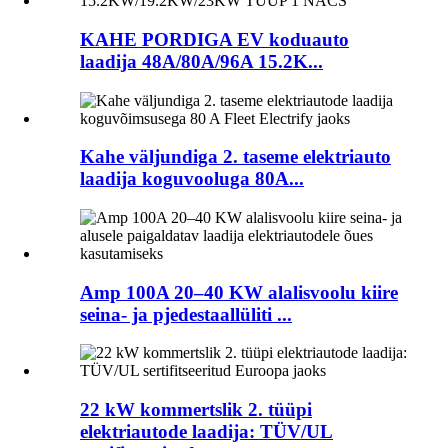
KAHE PORDIGA EV koduauto
laadija 48A/80A/96A 15.2K...
Kahe väljundiga 2. taseme elektriauto
laadija koguvooluga 80A...
Amp 100A 20–40 KW alalisvoolu kiire
seina- ja pjedestaallüliti ...
22 kW kommertslik 2. tüüpi
elektriautode laadija: TÜV/UL