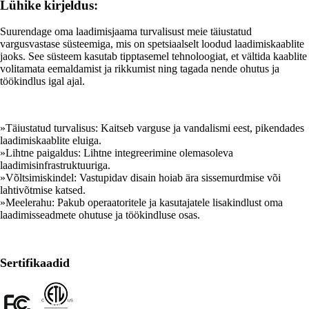
Lühike kirjeldus:
Suurendage oma laadimisjaama turvalisust meie täiustatud
vargusvastase süsteemiga, mis on spetsiaalselt loodud laadimiskaablite
jaoks. See süsteem kasutab tipptasemel tehnoloogiat, et vältida kaablite
volitamata eemaldamist ja rikkumist ning tagada nende ohutus ja
töökindlus igal ajal.
»Täiustatud turvalisus: Kaitseb varguse ja vandalismi eest, pikendades
laadimiskaablite eluiga.
»Lihtne paigaldus: Lihtne integreerimine olemasoleva
laadimisinfrastruktuuriga.
»Võltsimiskindel: Vastupidav disain hoiab ära sissemurdmise või
lahtivõtmise katsed.
»Meelerahu: Pakub operaatoritele ja kasutajatele lisakindlust oma
laadimisseadmete ohutuse ja töökindluse osas.
Sertifikaadid