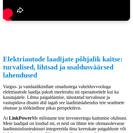
Elektriautode laadijate põhjalik kaitse:
turvalised, lihtsad ja usaldusväärsed
lahendused
Vargus- ja vandaalikindlate omadustega vahelduvvooluga
elektriautode laadija pakub meelerahu nii operaatoritele kui ka
kasutajatele. Lihtsa paigaldamise, täiustatud turvalisuse ja
vastupidava disaini abil tagab see laadimislahendus teie seadmete
ohutuse ja töökindluse pikas perspektiivis.
At
LinkPower
Me mõistame teie investeeringu kaitsmise olulisust.
Meie laadijad on loodud nii, et neid on lihtne teie olemasolevasse
laadimisinfrastruktuuri integreerida ilma keerukate paigalduste või