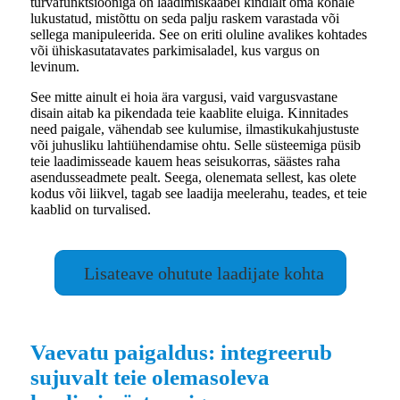
turvafunktsiooniga on laadimiskaabel kindlalt oma kohale
lukustatud, mistõttu on seda palju raskem varastada või
sellega manipuleerida. See on eriti oluline avalikes kohtades
või ühiskasutatavates parkimisaladel, kus vargus on
levinum.
See mitte ainult ei hoia ära vargusi, vaid vargusvastane
disain aitab ka pikendada teie kaablite eluiga. Kinnitades
need paigale, vähendab see kulumise, ilmastikukahjustuste
või juhusliku lahtiühendamise ohtu. Selle süsteemiga püsib
teie laadimisseade kauem heas seisukorras, säästes raha
asendusseadmete pealt. Seega, olenemata sellest, kas olete
kodus või liikvel, tagab see laadija meelerahu, teades, et teie
kaablid on turvalised.
Lisateave ohutute laadijate kohta
Vaevatu paigaldus: integreerub
sujuvalt teie olemasoleva