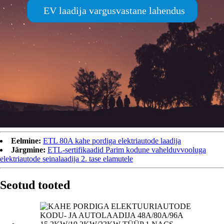
EV laadija vargusvastane lahendus
Eelmine:
ETL 80A kahe pordiga elektriautode laadija
Järgmine:
ETL-sertifikaadid Parim kodune vahelduvvooluga
elektriautode seinalaadija 2. tase elamutele
Seotud tooted