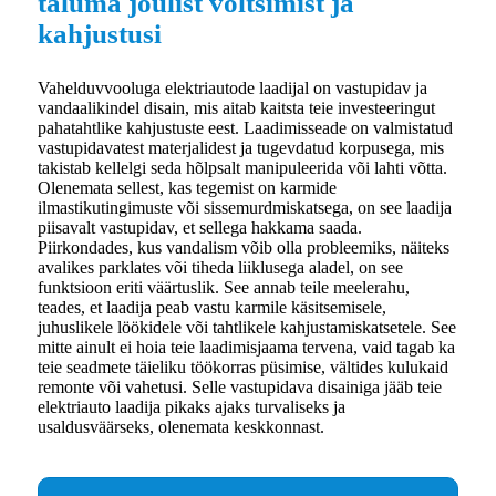
taluma jõulist võltsimist ja
kahjustusi
Vahelduvvooluga elektriautode laadijal on vastupidav ja
vandaalikindel disain, mis aitab kaitsta teie investeeringut
pahatahtlike kahjustuste eest. Laadimisseade on valmistatud
vastupidavatest materjalidest ja tugevdatud korpusega, mis
takistab kellelgi seda hõlpsalt manipuleerida või lahti võtta.
Olenemata sellest, kas tegemist on karmide
ilmastikutingimuste või sissemurdmiskatsega, on see laadija
piisavalt vastupidav, et sellega hakkama saada.
Piirkondades, kus vandalism võib olla probleemiks, näiteks
avalikes parklates või tiheda liiklusega aladel, on see
funktsioon eriti väärtuslik. See annab teile meelerahu,
teades, et laadija peab vastu karmile käsitsemisele,
juhuslikele löökidele või tahtlikele kahjustamiskatsetele. See
mitte ainult ei hoia teie laadimisjaama tervena, vaid tagab ka
teie seadmete täieliku töökorras püsimise, vältides kulukaid
remonte või vahetusi. Selle vastupidava disainiga jääb teie
elektriauto laadija pikaks ajaks turvaliseks ja
usaldusväärseks, olenemata keskkonnast.