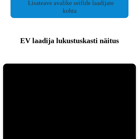
Lisateave avalike seifide laadijate
kohta
EV laadija lukustuskasti näitus