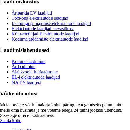
Laadimistööstus
Äriparkla EV laadijad
Töökoha elektriautode laadijad
Jaemüügi ja majutuse elektriautode laadijad
Elektriautode laadijad laevastikust
Kütusemüüjad Elektriautode laadijad
Kodumajapidamiste elektriautode laadijad
Laadimislahendused
Kodune laadimine
Ärilaadimine
Alalisvoolu kiirlaadimine
EL-i elektriautode laadijad
NA EV laadijad
Võtke ühendust
Meie toodete või hinnakirja kohta päringute tegemiseks palun jätke
meile oma küsimus ja me võtame teiega 24 tunni jooksul ühendust.
Sisestage oma e-posti aadress
Saada kohe