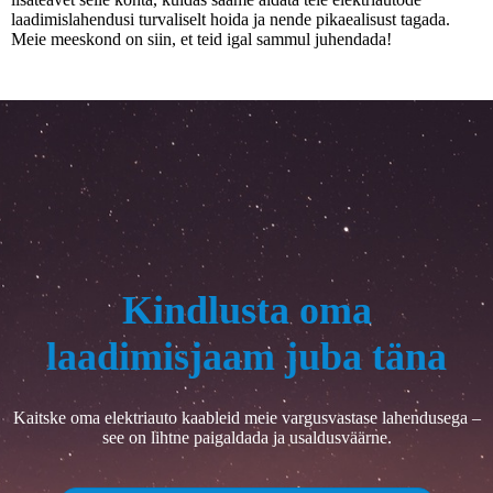
laadimislahendusi turvaliselt hoida ja nende pikaealisust tagada.
Meie meeskond on siin, et teid igal sammul juhendada!
Kindlusta oma
laadimisjaam juba täna
Kaitske oma elektriauto kaableid meie vargusvastase lahendusega –
see on lihtne paigaldada ja usaldusväärne.