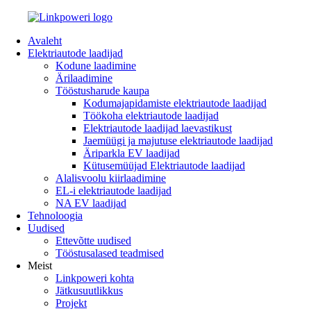
Avaleht
Elektriautode laadijad
Kodune laadimine
Ärilaadimine
Tööstusharude kaupa
Kodumajapidamiste elektriautode laadijad
Töökoha elektriautode laadijad
Elektriautode laadijad laevastikust
Jaemüügi ja majutuse elektriautode laadijad
Äriparkla EV laadijad
Kütusemüüjad Elektriautode laadijad
Alalisvoolu kiirlaadimine
EL-i elektriautode laadijad
NA EV laadijad
Tehnoloogia
Uudised
Ettevõtte uudised
Tööstusalased teadmised
Meist
Linkpoweri kohta
Jätkusuutlikkus
Projekt