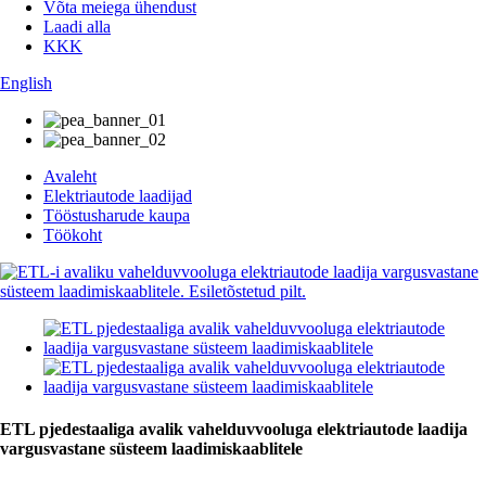
Võta meiega ühendust
Laadi alla
KKK
English
Avaleht
Elektriautode laadijad
Tööstusharude kaupa
Töökoht
ETL pjedestaaliga avalik vahelduvvooluga elektriautode laadija
vargusvastane süsteem laadimiskaablitele