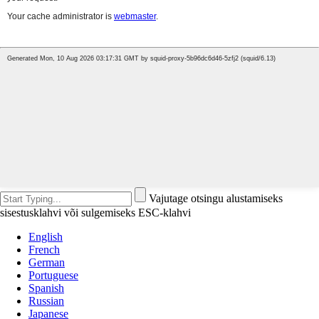
Vajutage otsingu alustamiseks
sisestusklahvi või sulgemiseks ESC-klahvi
English
French
German
Portuguese
Spanish
Russian
Japanese