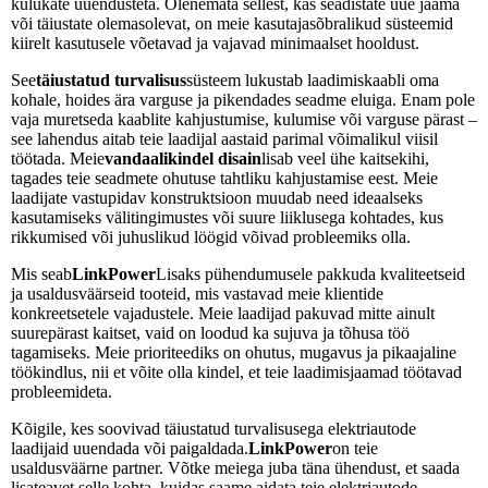
kulukate uuendusteta. Olenemata sellest, kas seadistate uue jaama
või täiustate olemasolevat, on meie kasutajasõbralikud süsteemid
kiirelt kasutusele võetavad ja vajavad minimaalset hooldust.
See
täiustatud turvalisus
süsteem lukustab laadimiskaabli oma
kohale, hoides ära varguse ja pikendades seadme eluiga. Enam pole
vaja muretseda kaablite kahjustumise, kulumise või varguse pärast –
see lahendus aitab teie laadijal aastaid parimal võimalikul viisil
töötada. Meie
vandaalikindel disain
lisab veel ühe kaitsekihi,
tagades teie seadmete ohutuse tahtliku kahjustamise eest. Meie
laadijate vastupidav konstruktsioon muudab need ideaalseks
kasutamiseks välitingimustes või suure liiklusega kohtades, kus
rikkumised või juhuslikud löögid võivad probleemiks olla.
Mis seab
LinkPower
Lisaks pühendumusele pakkuda kvaliteetseid
ja usaldusväärseid tooteid, mis vastavad meie klientide
konkreetsetele vajadustele. Meie laadijad pakuvad mitte ainult
suurepärast kaitset, vaid on loodud ka sujuva ja tõhusa töö
tagamiseks. Meie prioriteediks on ohutus, mugavus ja pikaajaline
töökindlus, nii et võite olla kindel, et teie laadimisjaamad töötavad
probleemideta.
Kõigile, kes soovivad täiustatud turvalisusega elektriautode
laadijaid uuendada või paigaldada.
LinkPower
on teie
usaldusväärne partner. Võtke meiega juba täna ühendust, et saada
lisateavet selle kohta, kuidas saame aidata teie elektriautode