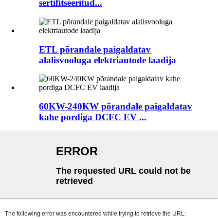
sertifitseeritud...
ETL põrandale paigaldatav
alalisvooluga elektriautode laadija
60KW-240KW põrandale paigaldatav
kahe pordiga DCFC EV ...