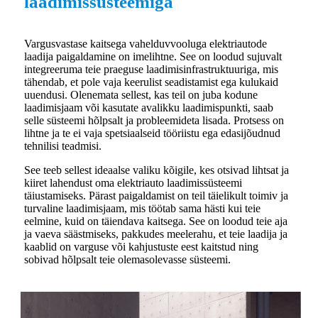
laadimissüsteemiga
Vargusvastase kaitsega vahelduvvooluga elektriautode
laadija paigaldamine on imelihtne. See on loodud sujuvalt
integreeruma teie praeguse laadimisinfrastruktuuriga, mis
tähendab, et pole vaja keerulist seadistamist ega kulukaid
uuendusi. Olenemata sellest, kas teil on juba kodune
laadimisjaam või kasutate avalikku laadimispunkti, saab
selle süsteemi hõlpsalt ja probleemideta lisada. Protsess on
lihtne ja te ei vaja spetsiaalseid tööriistu ega edasijõudnud
tehnilisi teadmisi.
See teeb sellest ideaalse valiku kõigile, kes otsivad lihtsat ja
kiiret lahendust oma elektriauto laadimissüsteemi
täiustamiseks. Pärast paigaldamist on teil täielikult toimiv ja
turvaline laadimisjaam, mis töötab sama hästi kui teie
eelmine, kuid on täiendava kaitsega. See on loodud teie aja
ja vaeva säästmiseks, pakkudes meelerahu, et teie laadija ja
kaablid on varguse või kahjustuste eest kaitstud ning
sobivad hõlpsalt teie olemasolevasse süsteemi.