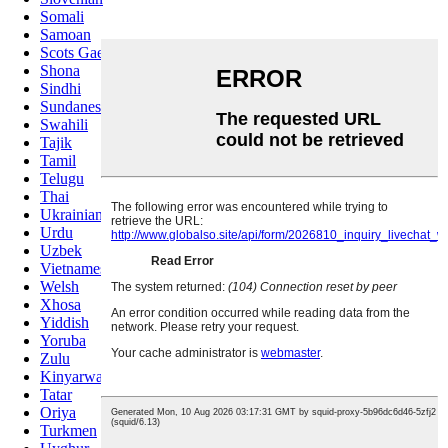
Somali
Samoan
Scots Gaelic
Shona
Sindhi
Sundanese
Swahili
Tajik
Tamil
Telugu
Thai
Ukrainian
Urdu
Uzbek
Vietnamese
Welsh
Xhosa
Yiddish
Yoruba
Zulu
Kinyarwanda
Tatar
Oriya
Turkmen