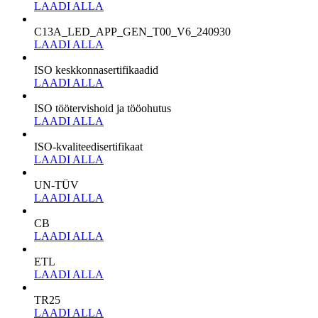
LAADI ALLA
C13A_LED_APP_GEN_T00_V6_240930
LAADI ALLA
ISO keskkonnasertifikaadid
LAADI ALLA
ISO töötervishoid ja tööohutus
LAADI ALLA
ISO-kvaliteedisertifikaat
LAADI ALLA
UN-TÜV
LAADI ALLA
CB
LAADI ALLA
ETL
LAADI ALLA
TR25
LAADI ALLA