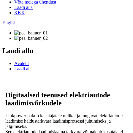
Võta meiega ühendust
Laadi alla
KKK
English
Laadi alla
Avaleht
Laadi alla
Digitaalsed teenused elektriautode
laadimisvõrkudele
Linkpower pakub kasutajatele nutikat ja mugavat elektriautode
laadimise haldustarkvara laadimisprotsessi juhtimiseks ja
jälgimiseks.
See elektriautode laadimisjaama tarkvara võimaldab kasutajatel