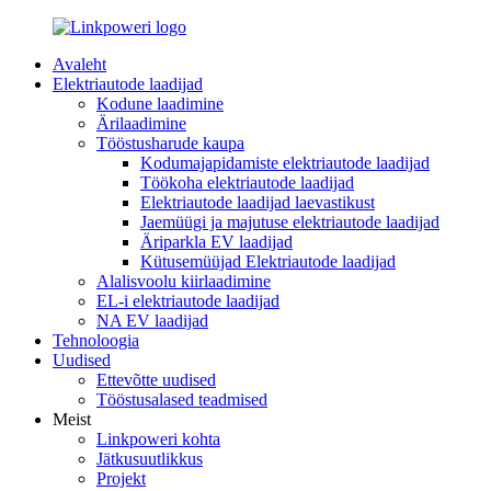
Avaleht
Elektriautode laadijad
Kodune laadimine
Ärilaadimine
Tööstusharude kaupa
Kodumajapidamiste elektriautode laadijad
Töökoha elektriautode laadijad
Elektriautode laadijad laevastikust
Jaemüügi ja majutuse elektriautode laadijad
Äriparkla EV laadijad
Kütusemüüjad Elektriautode laadijad
Alalisvoolu kiirlaadimine
EL-i elektriautode laadijad
NA EV laadijad
Tehnoloogia
Uudised
Ettevõtte uudised
Tööstusalased teadmised
Meist
Linkpoweri kohta
Jätkusuutlikkus
Projekt