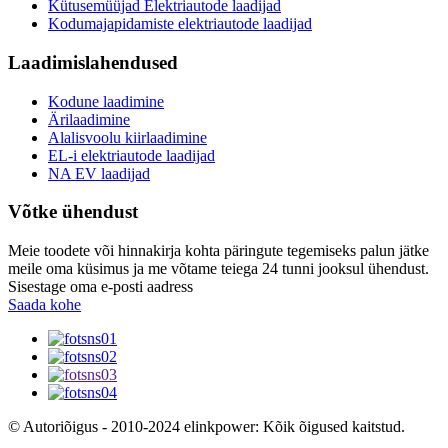
Kütusemüüjad Elektriautode laadijad
Kodumajapidamiste elektriautode laadijad
Laadimislahendused
Kodune laadimine
Ärilaadimine
Alalisvoolu kiirlaadimine
EL-i elektriautode laadijad
NA EV laadijad
Võtke ühendust
Meie toodete või hinnakirja kohta päringute tegemiseks palun jätke
meile oma küsimus ja me võtame teiega 24 tunni jooksul ühendust.
Sisestage oma e-posti aadress
Saada kohe
© Autoriõigus - 2010-2024 elinkpower: Kõik õigused kaitstud.