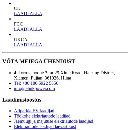
CE
LAADI ALLA
FCC
LAADI ALLA
UKCA
LAADI ALLA
VÕTA MEIEGA ÜHENDUST
4. korrus, hoone 3, nr 29 Xinle Road, Haicang District,
Xiamen, Fujian, 361026, Hiina
Tel: +86 180 5922 5856
info@elinkpower.com
Laadimistööstus
Äriparkla EV laadijad
Töökoha elektriautode laadijad
Jaemüügi ja majutuse elektriautode laadijad
Elektriautode laadijad laevastikust