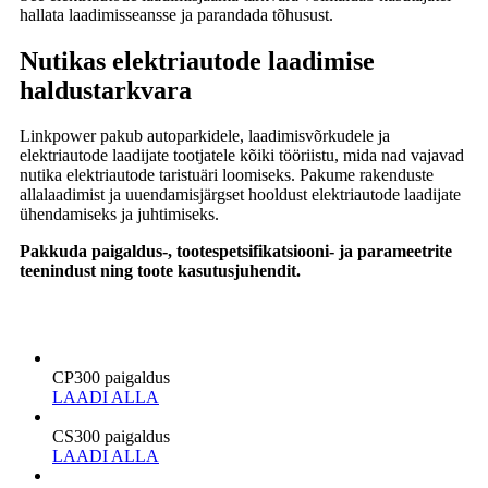
hallata laadimisseansse ja parandada tõhusust.
Nutikas elektriautode laadimise
haldustarkvara
Linkpower pakub autoparkidele, laadimisvõrkudele ja
elektriautode laadijate tootjatele kõiki tööriistu, mida nad vajavad
nutika elektriautode taristuäri loomiseks. Pakume rakenduste
allalaadimist ja uuendamisjärgset hooldust elektriautode laadijate
ühendamiseks ja juhtimiseks.
Pakkuda paigaldus-, tootespetsifikatsiooni- ja parameetrite
teenindust ning toote kasutusjuhendit.
CP300 paigaldus
LAADI ALLA
CS300 paigaldus
LAADI ALLA