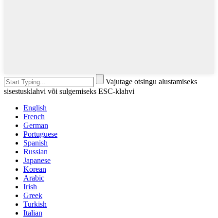
Vajutage otsingu alustamiseks
sisestusklahvi või sulgemiseks ESC-klahvi
English
French
German
Portuguese
Spanish
Russian
Japanese
Korean
Arabic
Irish
Greek
Turkish
Italian