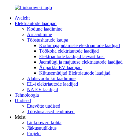
Avaleht
Elektriautode laadijad
Kodune laadimine
Ärilaadimine
Tööstusharude kaupa
Kodumajapidamiste elektriautode laadijad
Töökoha elektriautode laadijad
Elektriautode laadijad laevastikust
Jaemüügi ja majutuse elektriautode laadijad
Äriparkla EV laadijad
Kütusemüüjad Elektriautode laadijad
Alalisvoolu kiirlaadimine
EL-i elektriautode laadijad
NA EV laadijad
Tehnoloogia
Uudised
Ettevõtte uudised
Tööstusalased teadmised
Meist
Linkpoweri kohta
Jätkusuutlikkus
Projekt