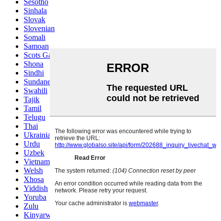
Sesotho
Sinhala
Slovak
Slovenian
Somali
Samoan
Scots Gaelic
Shona
Sindhi
Sundanese
Swahili
Tajik
Tamil
Telugu
Thai
Ukrainian
Urdu
Uzbek
Vietnamese
Welsh
Xhosa
Yiddish
Yoruba
Zulu
Kinyarwanda