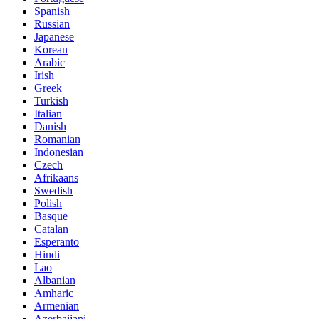
Spanish
Russian
Japanese
Korean
Arabic
Irish
Greek
Turkish
Italian
Danish
Romanian
Indonesian
Czech
Afrikaans
Swedish
Polish
Basque
Catalan
Esperanto
Hindi
Lao
Albanian
Amharic
Armenian
Azerbaijani