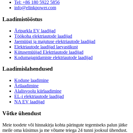
Tel: +86 180 5922 5856
info@elinkpower.com
Laadimistööstus
Äriparkla EV laadijad
Töökoha elektriautode laadijad
Jaemüügi ja majutuse elektriautode laadijad
Elektriautode laadijad laevastikust
Kütusemüüjad Elektriautode laadijad
Kodumajapidamiste elektriautode laadijad
Laadimislahendused
Kodune laadimine
Ärilaadimine
Alalisvoolu kiirlaadimine
EL-i elektriautode laadijad
NA EV laadijad
Võtke ühendust
Meie toodete või hinnakirja kohta päringute tegemiseks palun jätke
meile oma küsimus ja me võtame teiega 24 tunni jooksul ühendust.