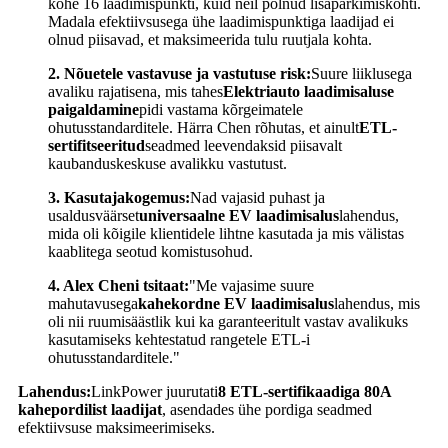
kohe 16 laadimispunkti, kuid neil polnud lisaparkimiskohti.
Madala efektiivsusega ühe laadimispunktiga laadijad ei
olnud piisavad, et maksimeerida tulu ruutjala kohta.
2. Nõuetele vastavuse ja vastutuse risk:
Suure liiklusega
avaliku rajatisena, mis tahes
Elektriauto laadimisaluse
paigaldamine
pidi vastama kõrgeimatele
ohutusstandarditele. Härra Chen rõhutas, et ainult
ETL-
sertifitseeritud
seadmed leevendaksid piisavalt
kaubanduskeskuse avalikku vastutust.
3. Kasutajakogemus:
Nad vajasid puhast ja
usaldusväärset
universaalne EV laadimisalus
lahendus,
mida oli kõigile klientidele lihtne kasutada ja mis välistas
kaablitega seotud komistusohud.
4. Alex Cheni tsitaat:
"Me vajasime suure
mahutavusega
kahekordne EV laadimisalus
lahendus, mis
oli nii ruumisäästlik kui ka garanteeritult vastav avalikuks
kasutamiseks kehtestatud rangetele ETL-i
ohutusstandarditele."
Lahendus:
LinkPower juurutati
8 ETL-sertifikaadiga 80A
kahepordilist laadijat
, asendades ühe pordiga seadmed
efektiivsuse maksimeerimiseks.