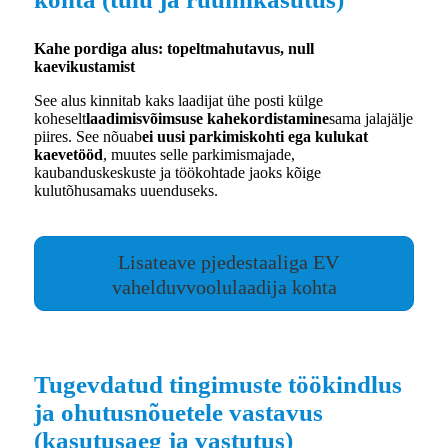
Kahe pordiga alus: topeltmahutavus, null
kaevikustamist
See alus kinnitab kaks laadijat ühe posti külge
koheselt
laadimisvõimsuse kahekordistamine
sama jalajälje
piires. See nõuab
ei uusi parkimiskohti ega kulukat
kaevetööd
, muutes selle parkimismajade,
kaubanduskeskuste ja töökohtade jaoks kõige
kulutõhusamaks uuenduseks.
Lisateave pjedestaaliga EV
vahelduvvoolulaadija kohta
Tugevdatud tingimuste töökindlus
ja ohutusnõuetele vastavus
(kasutusaeg ja vastutus)