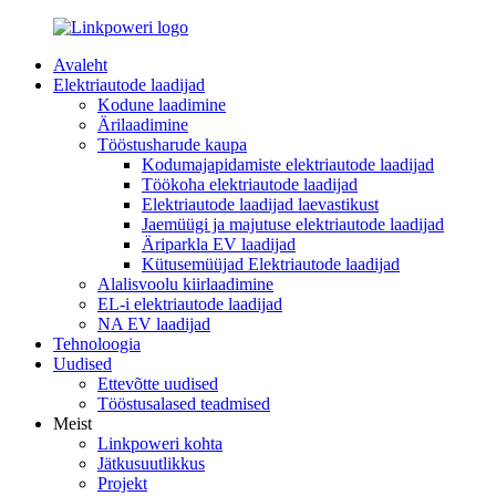
Avaleht
Elektriautode laadijad
Kodune laadimine
Ärilaadimine
Tööstusharude kaupa
Kodumajapidamiste elektriautode laadijad
Töökoha elektriautode laadijad
Elektriautode laadijad laevastikust
Jaemüügi ja majutuse elektriautode laadijad
Äriparkla EV laadijad
Kütusemüüjad Elektriautode laadijad
Alalisvoolu kiirlaadimine
EL-i elektriautode laadijad
NA EV laadijad
Tehnoloogia
Uudised
Ettevõtte uudised
Tööstusalased teadmised
Meist
Linkpoweri kohta
Jätkusuutlikkus
Projekt