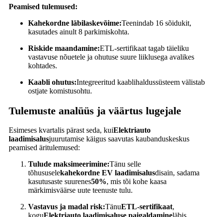
Peamised tulemused:
Kahekordne läbilaskevõime:
Teenindab 16 sõidukit,
kasutades ainult 8 parkimiskohta.
Riskide maandamine:
ETL-sertifikaat tagab täieliku
vastavuse nõuetele ja ohutuse suure liiklusega avalikes
kohtades.
Kaabli ohutus:
Integreeritud kaablihaldussüsteem välistab
ostjate komistusohtu.
Tulemuste analüüs ja väärtus lugejale
Esimeses kvartalis pärast seda, kui
Elektriauto
laadimisalus
juurutamise käigus saavutas kaubanduskeskus
peamised äritulemused:
Tulude maksimeerimine:
Tänu selle
tõhususele
kahekordne EV laadimisalus
disain, sadama
kasutusaste suurenes
50%
, mis tõi kohe kaasa
märkimisväärse uute teenuste tulu.
Vastavus ja madal risk:
Tänu
ETL-sertifikaat
,
kogu
Elektriauto laadimisaluse paigaldamine
läbis