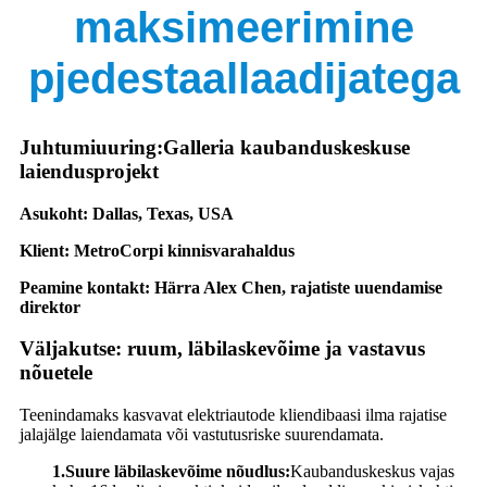
maksimeerimine
pjedestaallaadijatega
Juhtumiuuring:
Galleria kaubanduskeskuse
laiendusprojekt
Asukoht:
Dallas, Texas, USA
Klient:
MetroCorpi kinnisvarahaldus
Peamine kontakt:
Härra Alex Chen, rajatiste uuendamise
direktor
Väljakutse: ruum, läbilaskevõime ja vastavus
nõuetele
Teenindamaks kasvavat elektriautode kliendibaasi ilma rajatise
jalajälge laiendamata või vastutusriske suurendamata.
1.Suure läbilaskevõime nõudlus:
Kaubanduskeskus vajas