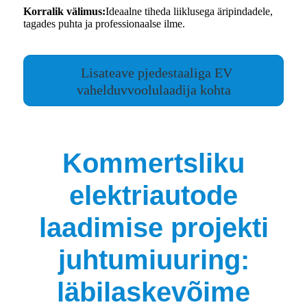
Korralik välimus:
Ideaalne tiheda liiklusega äripindadele,
tagades puhta ja professionaalse ilme.
Lisateave pjedestaaliga EV
vahelduvvoolulaadija kohta
Kommertsliku
elektriautode
laadimise projekti
juhtumiuuring:
läbilaskevõime