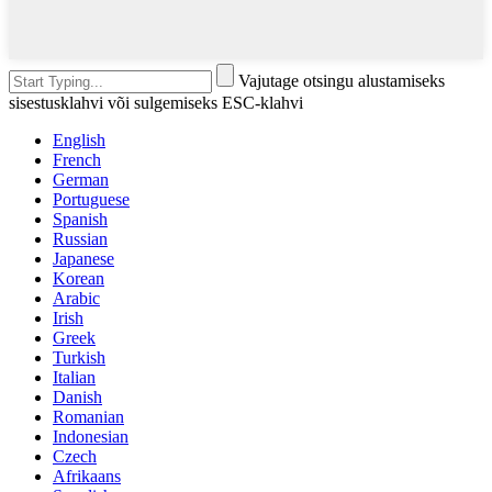
Vajutage otsingu alustamiseks
sisestusklahvi või sulgemiseks ESC-klahvi
English
French
German
Portuguese
Spanish
Russian
Japanese
Korean
Arabic
Irish
Greek
Turkish
Italian
Danish
Romanian
Indonesian
Czech
Afrikaans