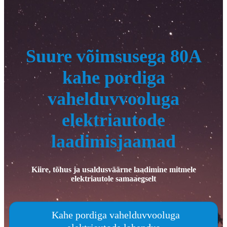
Suure võimsusega 80A
kahe pordiga
vahelduvvooluga
elektriautode
laadimisjaamad
Kiire, tõhus ja usaldusväärne laadimine mitmele
elektriautole samaaegselt
Kahe pordiga vahelduvvooluga