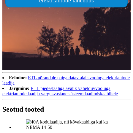
elektriautode lahendus
Eelmine:
ETL põrandale paigaldatav alalisvooluga elektriautode
laadija
Järgmine:
ETL pjedestaaliga avalik vahelduvvooluga
elektriautode laadija vargusvastane süsteem laadimiskaablitele
Seotud tooted