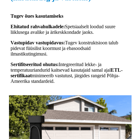
Tugev õues kasutamiseks
Ehitatud rahvahulkadele:
Spetsiaalselt loodud suure
liiklusega avalike ja ärikeskkondade jaoks.
Vastupidav vastupidavus:
Tugev konstruktsioon talub
pidevat füüsilist koormust ja ebasoodsaid
ilmastikutingimusi.
Sertifitseeritud ohutus:
Integreeritud lekke- ja
temperatuuriandurid kaitsevad kasutajaid samal ajal
ETL-
sertifikaat
minimeerib vastutust, järgides rangeid Põhja-
Ameerika standardeid.