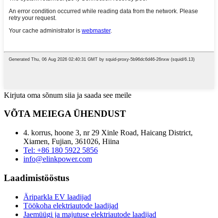
Kirjuta oma sõnum siia ja saada see meile
VÕTA MEIEGA ÜHENDUST
4. korrus, hoone 3, nr 29 Xinle Road, Haicang District,
Xiamen, Fujian, 361026, Hiina
Tel: +86 180 5922 5856
info@elinkpower.com
Laadimistööstus
Äriparkla EV laadijad
Töökoha elektriautode laadijad
Jaemüügi ja majutuse elektriautode laadijad