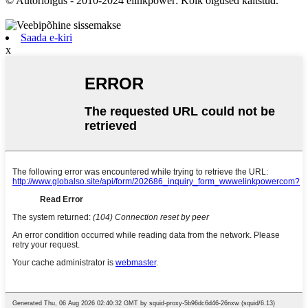
© Autoriõigus - 2010-2024 elinkpower: Kõik õigused kaitstud.
Saada e-kiri
x