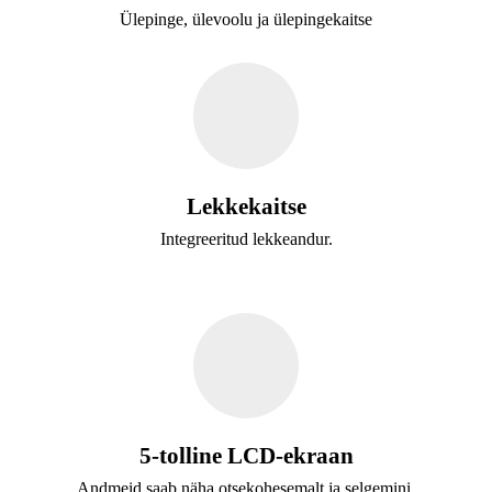
Ülepinge, ülevoolu ja ülepingekaitse
Lekkekaitse
Integreeritud lekkeandur.
5-tolline LCD-ekraan
Andmeid saab näha otsekohesemalt ja selgemini.