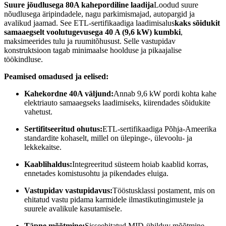
Suure jõudlusega 80A kahepordiline laadija
Loodud suure
nõudlusega äripindadele, nagu parkimismajad, autopargid ja
avalikud jaamad. See ETL-sertifikaadiga laadimisalus
kaks sõidukit
samaaegselt voolutugevusega 40 A (9,6 kW) kumbki
,
maksimeerides tulu ja ruumitõhusust. Selle vastupidav
konstruktsioon tagab minimaalse hoolduse ja pikaajalise
töökindluse.
Peamised omadused ja eelised:
Kahekordne 40A väljund:
Annab 9,6 kW pordi kohta kahe
elektriauto samaaegseks laadimiseks, kiirendades sõidukite
vahetust.
Sertifitseeritud ohutus:
ETL-sertifikaadiga Põhja-Ameerika
standardite kohaselt, millel on ülepinge-, ülevoolu- ja
lekkekaitse.
Kaablihaldus:
Integreeritud süsteem hoiab kaablid korras,
ennetades komistusohtu ja pikendades eluiga.
Vastupidav vastupidavus:
Tööstusklassi postament, mis on
ehitatud vastu pidama karmidele ilmastikutingimustele ja
suurele avalikule kasutamisele.
Täpne mõõtmine:
Sisseehitatud MID-ühilduv mõõtmine