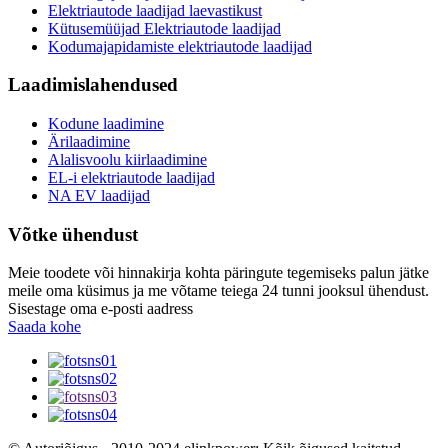
Elektriautode laadijad laevastikust
Kütusemüüjad Elektriautode laadijad
Kodumajapidamiste elektriautode laadijad
Laadimislahendused
Kodune laadimine
Ärilaadimine
Alalisvoolu kiirlaadimine
EL-i elektriautode laadijad
NA EV laadijad
Võtke ühendust
Meie toodete või hinnakirja kohta päringute tegemiseks palun jätke
meile oma küsimus ja me võtame teiega 24 tunni jooksul ühendust.
Sisestage oma e-posti aadress
Saada kohe