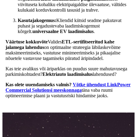
viivituseta kohaliku elektripaigaldise ülevaatuse, vältides
kulukaid korduvkontrolli tasusid ja trahve.
Kasutajakogemus:
Kliendid kiitsid seadme pakutavat
puhast ja segadustevaba laadimiskogemust
kõrgelt.
universaalne EV laadimisalus
.
Väärtuse kokkuvõte
Valides
ETL-sertifitseeritud kahe
jalamega lahendus
on optimaalne strateegia läbilaskevõime
maksimeerimiseks, vastutuse minimeerimiseks ja pikaajalise
nõuetele vastavuse tagamiseks piiratud äripindadel.
Kas teie avalikus või äriparklas on puudus suure mahutavusega
parkimiskohtadest?
Elektriauto laadimisalus
lahendused?
Kas olete uuendamiseks valmis?
Võtke ühendust LinkPower
Commercial Solutionsi meeskonnaga
täna vaba ruumi
optimeerimise plaani ja vastutusriski hindamise jaoks.